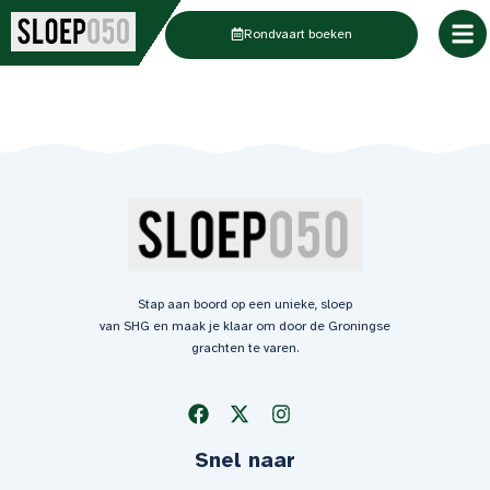
Ga
Rondvaart boeken
naar
de
inhoud
Stap aan boord op een unieke, sloep
van SHG en maak je klaar om door de Groningse
grachten te varen.
Snel naar